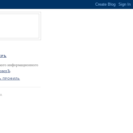
ЕРЪ
кого информационного
оверЪ
.
Ь ПРОФИЛЬ
ГА