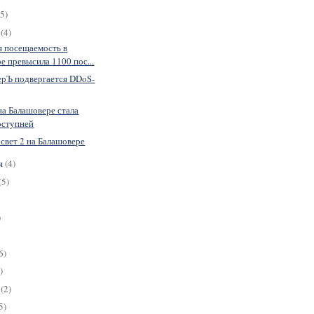
(5)
я
(4)
 посещаемость в
е превысила 1100 пос...
ерЪ подвергается DDoS-
на Балашовере стала
оступней
свет 2 на Балашовере
я
(4)
(5)
)
6)
)
я
(2)
5)