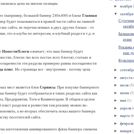
снизилась цена на многие позиции.
ноября
►
октябр
▼
Главная
то (например, большой баннер 240х400) в блоке
Суточная
ер будет показываться в правой части сайта на главной
октябр
елах сайта, не перечисленных в двух других блоках - то
ики, это и клубы по интересам, и клубный раздел и т.д. и
Балашов
атаке
Реклама 
Новости/Блоги
ке
означает, что ваш баннер будет
еще д
востях, блогах (во всех постах всех блогов), статьях и
Культпро
осещаемости эти разделы примерно равны посещаемости
ца плюс
. Но страницы все - внутренние - потому цена
сентябр
►
августа
►
июля
(5)
►
Сервисы
ных мест является блок
. При покупке баннерного
июня
(5
аш баннер будет отображаться в таких разделах сайта как
►
та, Предприятия, Теги и Комментарии. В общем и целом
мая
(1)
►
пласт разделов и разместив там рекламу можно во-
апреля
(
►
ономить, а во-вторых обеспечить показ вашего баннера
марта
(6
►
тву посетителей сайта.
феврал
►
цена изготовления анимированного флеш-баннера снижена
января
(
►