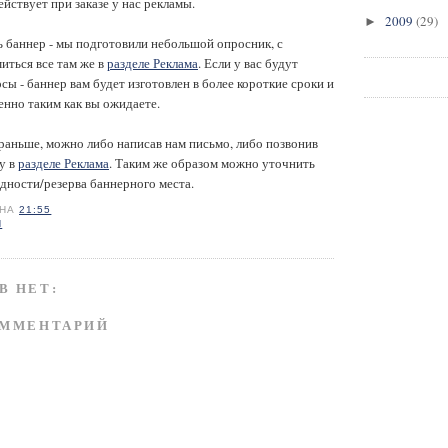
ействует при заказе у нас рекламы.
2009
(29)
►
ь баннер - мы подготовили небольшой опросник, с
иться все там же в
разделе Реклама
. Если у вас будут
сы - баннер вам будет изготовлен в более короткие сроки и
енно таким как вы ожидаете.
и раньше, можно либо написав нам письмо, либо позвонив
у в
разделе Реклама
. Таким же образом можно уточнить
дности/резерва баннерного места.
НА
21:55
Я
В НЕТ:
ОММЕНТАРИЙ