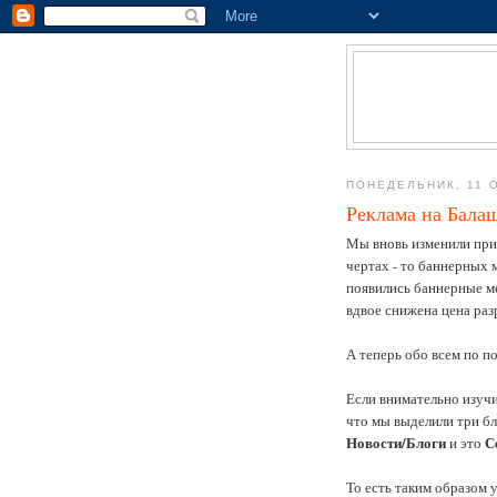
ПОНЕДЕЛЬНИК, 11 О
Реклама на Бала
Мы вновь изменили при
чертах - то баннерных м
появились баннерные м
вдвое снижена цена ра
А теперь обо всем по п
Если внимательно изуч
что мы выделили три б
Новости/Блоги
С
и это
То есть таким образом