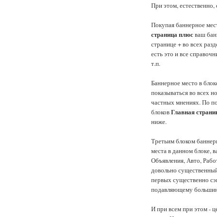
При этом, естественно, 
Покупая баннерное мес
страница плюс
ваш банн
странице + во всех разд
есть это и все справочн
т.п.
Баннерное место в бло
показываться во всех но
частных мнениях. По п
Главная страни
блоков
ниже.
Третьим блоком баннер
места в данном блоке, в
Объявления, Авто, Рабо
довольно существенный 
первых существенно сэк
подавляющему большинс
И при всем при этом - 