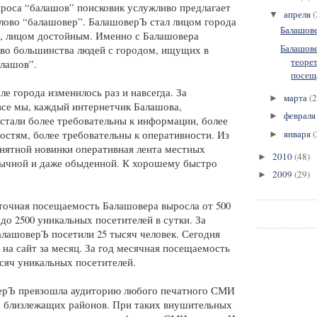
проса “балашов” поисковик услужливо предлагает 
апреля
(
▼
лово “балашовер”. БалашоверЪ стал лицом города 
Балашове
я, лицом достойным. Именно с Балашовера 
Балашов
тво большинства людей с городом, ищущих в 
теоре
алашов”.
посещ
 города изменилось раз и навсегда. За 
марта
(2
►
все мы, каждый интернетчик Балашова, 
феврал
►
стали более требовательны к информации, более 
января
(
остям, более требовательны к оперативности. Из 
►
нятной новинки оперативная лента местных 
2010
(48)
►
вычной и даже обыденной. К хорошему быстро 
2009
(29)
►
точная посещаемость Балашовера выросла от 500 
до 2500 уникальных посетителей в сутки. За 
лашоверЪ посетили 25 тысяч человек. Сегодня 
 на сайт за месяц. За год месячная посещаемость 
ысяч уникальных посетителей. 
рЪ превзошла аудиторию любого печатного СМИ 
х близлежащих районов. При таких внушительных 