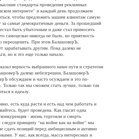
 высокие стандарты проведения рекламных 
вском интернете” и каждый день продолжаем 
ться, чтобы предложить нашим клиентам самую 
у за самые демократичные деньги. За прошедший 
естал быть убыточным и даже стал приносить 
то самоцелью никогда не было, но приятность 
о переоценить. При этом БалашоверЪ, 
ёт зарабатывать другим. Пока далеко не 
ги, но и это еще только начало.
азал верность выбранного нами пути и стратегии 
алашоверЪ далеко небезгрешен, БалашоверЪ 
ерЪ обсуждаем и часто осуждаем и это по-
 Только так мы сможем стать лучше, только так 
ться к идеалу. 
но, есть куда расти и есть над чем работать и 
вайтесь, будет проведена. Как гласит одна 
конкуренция - жизнь торговли и смерть 
 следуя принципу “на войне как на войне” мы 
не сдать позиций перед амбициозным и активно 
ами. У нас, как всегда, масса интересных и 