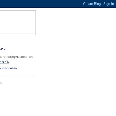
ЕРЪ
кого информационного
оверЪ
.
Ь ПРОФИЛЬ
ГА