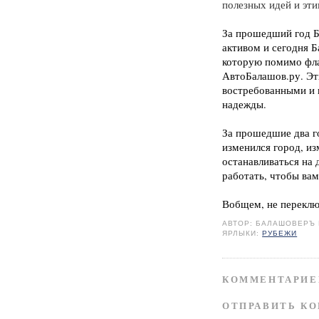
полезных идей и эти
За прошедший год Б
активом и сегодня Б
которую помимо фла
АвтоБалашов.ру. Эт
востребованными и 
надежды.
За прошедшие два го
изменился город, и
останавливаться на 
работать, чтобы ва
Вобщем, не переключ
АВТОР:
БАЛАШОВЕРЪ
ЯРЛЫКИ:
РУБЕЖИ
КОММЕНТАРИЕ
ОТПРАВИТЬ К