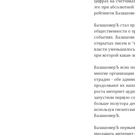
цифрах на счетчиках
это при абсолютной 
рейтингов Балашове
БалашоверЪ стал пр
общественности о п
событиях. Балашове
открытых писем и “к
власти уменьшилось 
при которой какая-л
БалашоверЪ ясно пок
многие организации 
отрадно - обе админ
продолжают их напол
роста интернет-ауди
запустили первую со
больше полутора де
используя гигантски
БалашоверЪ.
БалашоверЪ первым 
продавать интернет-