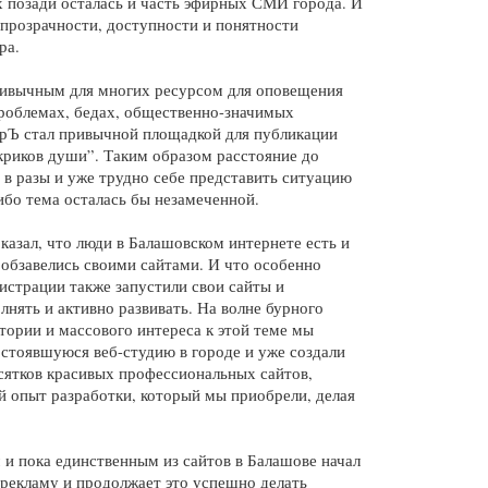
 позади осталась и часть эфирных СМИ города. И 
прозрачности, доступности и понятности 
ра.
ивычным для многих ресурсом для оповещения 
роблемах, бедах, общественно-значимых 
рЪ стал привычной площадкой для публикации 
риков души”. Таким образом расстояние до 
в разы и уже трудно себе представить ситуацию 
ибо тема осталась бы незамеченной.
азал, что люди в Балашовском интернете есть и 
обзавелись своими сайтами. И что особенно 
истрации также запустили свои сайты и 
нять и активно развивать. На волне бурного 
тории и массового интереса к этой теме мы 
стоявшуюся веб-студию в городе и уже создали 
сятков красивых профессиональных сайтов, 
й опыт разработки, который мы приобрели, делая 
и пока единственным из сайтов в Балашове начал 
рекламу и продолжает это успешно делать 