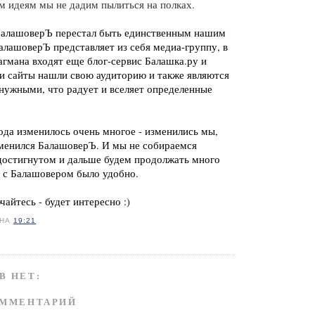
м идеям мы не дадим пылиться на полках.
алашоверЪ перестал быть единственным нашим 
алашоверЪ представляет из себя медиа-группу, в 
гмана входят еще блог-сервис Балашка.ру и 
и сайты нашли свою аудиторию и также являются 
нужными, что радует и вселяет определенные 
да изменилось очень многое - изменились мы, 
зменился БалашоверЪ. И мы не собираемся 
достигнутом и дальше будем продолжать много 
м с Балашовером было удобно.
айтесь - будет интересно :)
НА
19:21
В НЕТ:
ОММЕНТАРИЙ