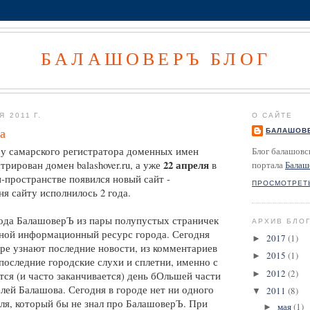
БАЛАШОВЕРЪ БЛОГ
 2011 Г.
О САЙТЕ
а
БАЛАШОВ
Блог балашовс
 у самарского регистратора доменных имен 
22 апреля
портала
Балаш
рирован домен balashover.ru, а уже 
 в 
пространстве появился новый сайт - 
ПРОСМОТРЕТ
я сайту исполнилось 2 года.
ода БалашоверЪ из пары полупустых страничек 
АРХИВ БЛО
вной информационный ресурс города. Сегодня 
2017
(1)
►
е узнают последние новости, из комментариев 
2015
(1)
►
оследние городские слухи и сплетни, именно с 
2012
(2)
►
ся (и часто заканчивается) день бОльшей части 
лей Балашова. Сегодня в городе нет ни одного 
2011
(8)
▼
ля, который бы не знал про БалашоверЪ. При 
мая
(1)
►