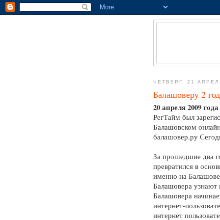
ЧЕТВЕРГ, 21 АПРЕЛЯ
Балашоверу 2 год
20 апреля 2009 года
РегТайм был зарегист
Балашовском онлайн-
балашовер.ру Сегодн
За прошедшие два г
превратился в осно
именно на Балашовер
Балашовера узнают п
Балашовера начинает
интернет-пользовате
интернет пользовате