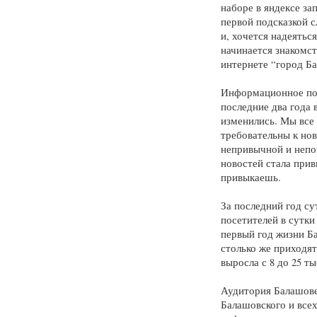
наборе в яндексе за
первой подсказкой с
и, хочется надеятьс
начинается знакомс
интернете “город Б
Информационное поле
последние два года 
изменились. Мы все 
требовательны к нов
непривычной и непо
новостей стала при
привыкаешь.
За последний год су
посетителей в сутки 
первый год жизни Ба
столько же приходят
выросла с 8 до 25 т
Аудитория Балашове
Балашовского и все