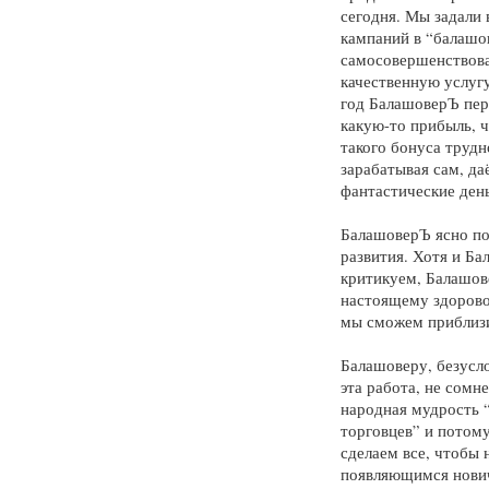
сегодня. Мы задали
кампаний в “балашо
самосовершенствова
качественную услуг
год БалашоверЪ пер
какую-то прибыль, ч
такого бонуса трудн
зарабатывая сам, да
фантастические день
БалашоверЪ ясно пок
развития. Хотя и Б
критикуем, Балашов
настоящему здорово.
мы сможем приблизи
Балашоверу, безуслов
эта работа, не сомне
народная мудрость “
торговцев” и потому
сделаем все, чтобы 
появляющимся новичк