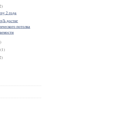
2)
ру 2 года
ерЪ достиг
тического потолка
аемости
)
я
(1)
2)